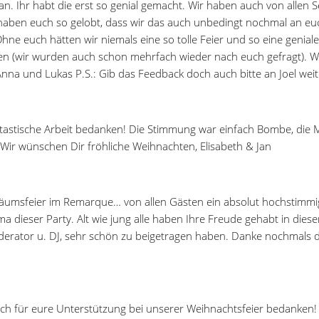
 dran. Ihr habt die erst so genial gemacht. Wir haben auch von all
haben euch so gelobt, dass wir das auch unbedingt nochmal an euch 
 euch hätten wir niemals eine so tolle Feier und so eine geniale
len (wir wurden auch schon mehrfach wieder nach euch gefragt). W
 und Lukas P.S.: Gib das Feedback doch auch bitte an Joel weiter,
ntastische Arbeit bedanken! Die Stimmung war einfach Bombe, die M
Wir wünschen Dir fröhliche Weihnachten, Elisabeth & Jan
biläumsfeier im Remarque… von allen Gästen ein absolut hochstimmi
 dieser Party. Alt wie jung alle haben Ihre Freude gehabt in dies
derator u. DJ, sehr schön zu beigetragen haben. Danke nochmals da
ch für eure Unterstützung bei unserer Weihnachtsfeier bedanken! 