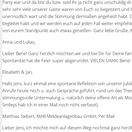
Party war und da bist du bzw. seid ihr ja nicht ganz unschuldig
sehr sehr viele unserer Gäste waren von Euch so begeistert und 
unermüdlich wart und die Stimmung dermaßen angeheizt habt. Ohne
begleitet habt und wir werden euch auf jeden Fall weiter empfeh
von eurem Standpunkt auch etwas genießen. Ganz liebe Grüße, Anna
Anna und Lukas
,
Lieber Bene! Ganz herzlich möchten wir und bei Dir für Deine fa
Spontanität hat die Feier super abgerundet. VIELEN DANK, Bene! 
Elisabeth & Jan
,
Hallo Jens, kurz einmal eine spontane Reflektion von unserer Ju
Anrufe heute noch u. auch Gespräche geführt, rund um das Thema
stimmungsvolle Untermalung u. natürlich deine offene Art als Mo
Smileys hab ich in einer Mail noch nicht verfasst).
Matthias Siebert, MAB Meldeanlagenbau GmbH
,
Per Mail
Lieber Jens, ich möchte mich auf diesem Weg nochmal ganz herzli